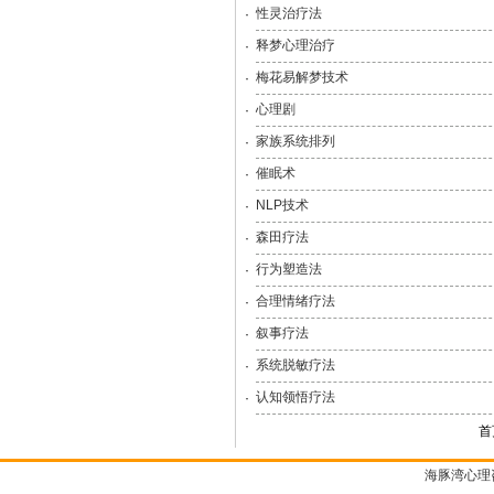
性灵治疗法
·
释梦心理治疗
·
梅花易解梦技术
·
心理剧
·
家族系统排列
·
催眠术
·
NLP技术
·
森田疗法
·
行为塑造法
·
合理情绪疗法
·
叙事疗法
·
系统脱敏疗法
·
认知领悟疗法
·
首
海豚湾心理