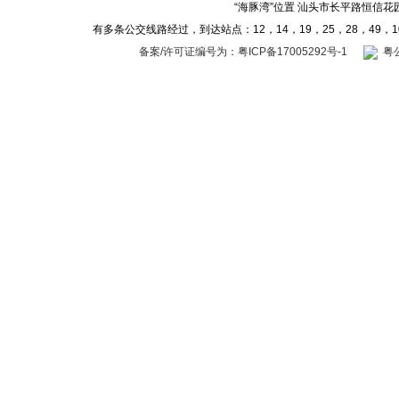
“海豚湾”位置 汕头市长平路恒信花
有多条公交线路经过，到达站点：12，14，19，25，28，49，10
备案/许可证编号为：粤ICP备17005292号-1
粤公