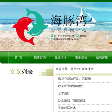
首 页
我要咨询
在线论坛
案例选析
信息传递
当前位置：首页 >>
咨询技术
梅花心易治疗及九宫剧场
·
欧文•亚隆团体治疗
·
艺术治疗
·
沙盘游戏（箱庭游戏）
·
意象对话技术
·