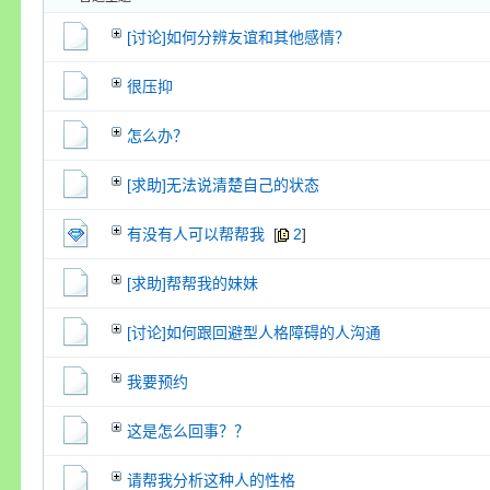
交易帖
新小字报
[讨论]如何分辨友谊和其他感情？
很压抑
怎么办？
[求助]无法说清楚自己的状态
有没有人可以帮帮我
[
2
]
[求助]帮帮我的妹妹
[讨论]如何跟回避型人格障碍的人沟通
我要预约
这是怎么回事？？
请帮我分析这种人的性格