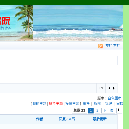
左栏
右栏
1/1
版主：
白色围巾
[
我的主题
|
精华主题
|
投票主题
]
事件
|
权限
|
管理
|
审核
总数 23
1
2
下一页
作者
回复
/
人气
最后更新