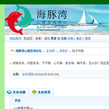
网站首页
欢迎您：游客！请先
登录
或
注册
风格
|
展区
|
搜索
海豚湾心理咨询论坛
→
互动吧
→
求助区
→ 帖子列表
烦恼多多，问题多多，气不顺、心不静、食无味、睡不安，怎么办？到这里
公告：
论坛规则
(2010/1/9 9:03:34)
状态
新的主题
投票帖
-==普通主题==-