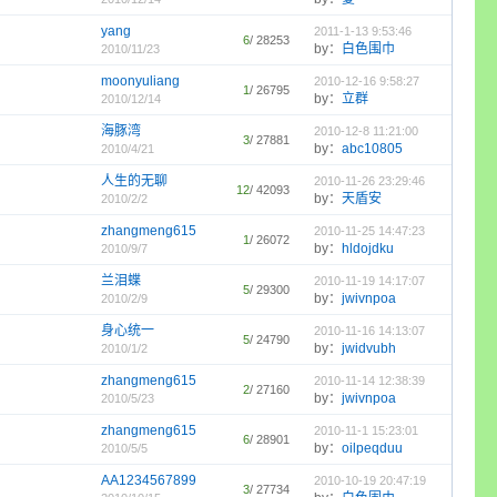
yang
2011-1-13 9:53:46
6
/ 28253
by：
白色围巾
2010/11/23
moonyuliang
2010-12-16 9:58:27
1
/ 26795
by：
立群
2010/12/14
海豚湾
2010-12-8 11:21:00
3
/ 27881
by：
abc10805
2010/4/21
人生的无聊
2010-11-26 23:29:46
12
/ 42093
by：
天盾安
2010/2/2
zhangmeng615
2010-11-25 14:47:23
1
/ 26072
by：
hldojdku
2010/9/7
兰泪蝶
2010-11-19 14:17:07
5
/ 29300
by：
jwivnpoa
2010/2/9
身心统一
2010-11-16 14:13:07
5
/ 24790
by：
jwidvubh
2010/1/2
zhangmeng615
2010-11-14 12:38:39
2
/ 27160
by：
jwivnpoa
2010/5/23
zhangmeng615
2010-11-1 15:23:01
6
/ 28901
by：
oilpeqduu
2010/5/5
AA1234567899
2010-10-19 20:47:19
3
/ 27734