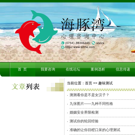
首 页
我要咨询
在线论坛
案例选析
信息传递
当前位置：首页 >>
趣味测试
测测看你是不是女汉子？
·
九张图片——九种不同性格
·
婚姻安全界限检测
·
测试你的轮回经验
·
准确的让你目瞪口呆的心理测试
·