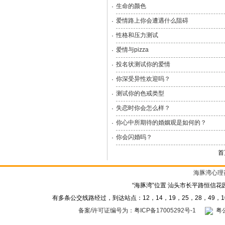
生命的颜色
·
爱情路上你会遭遇什么阻碍
·
性格和压力测试
·
爱情与pizza
·
投名状测试你的爱情
·
你深受异性欢迎吗？
·
测试你的色戒类型
·
失恋时你会怎么样？
·
你心中所期待的婚姻观是如何的？
·
你会闪婚吗？
·
首
海豚湾心理
“海豚湾”位置 汕头市长平路恒信花
有多条公交线路经过，到达站点：12，14，19，25，28，49，10
备案/许可证编号为：粤ICP备17005292号-1
粤公